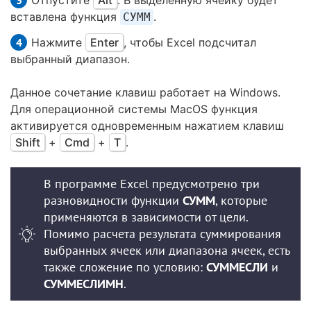
Отпустите
Alt
. В выделенную ячейку будет
вставлена функция
.
СУММ
Нажмите
Enter
, чтобы Excel подсчитал
выбранный диапазон.
Данное сочетание клавиш работает на Windows.
Для операционной системы MacOS функция
активируется одновременным нажатием клавиш
Shift
+
Cmd
+
T
.
В программе Excel предусмотрено три
разновидности функции
СУММ
, которые
применяются в зависимости от цели.
Помимо расчета результата суммирования
выбранных ячеек или диапазона ячеек, есть
также сложение по условию:
СУММЕСЛИ
и
СУММЕСЛИМН
.