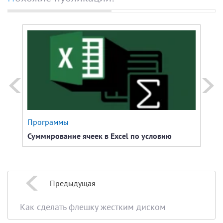
Программы
Наст
Суммирование ячеек в Excel по условию
Как 
Предыдущая
Как сделать флешку жестким диском