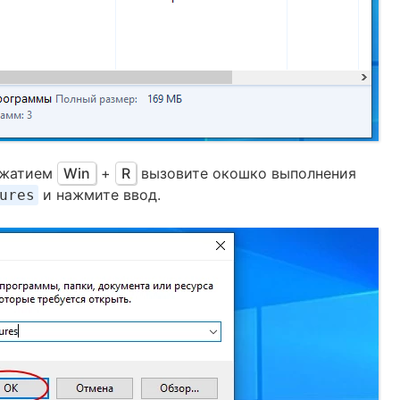
ажатием
Win
+
R
вызовите окошко выполнения
и нажмите ввод.
ures