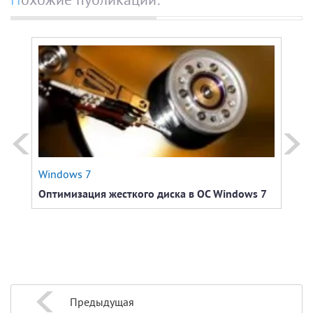
Windows 7
Wind
Оптимизация жесткого диска в ОС Windows 7
При 
диск
диск
эту 
Предыдущая