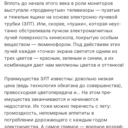
Вплоть до начала этого века в роли мониторов
выс­тупали «продвинутые» телевизоры — пузатые
и тяжелые ящики на основе электронно-лучевой
трубки (ЭЛТ). Или, скорее, «пушки», которая неус­
танно обстреливала пучком электромагнитных
лучей поверхность кинес­копа, покрытую особым
веществом — люминофором. Под действием этих
лучей каждая «точка» экрана светится одним из
трех цветов — крас­ным, зеленым и синим, а их
комбинация дает нам миллионы цветов и оттенков!
Преимущества ЭЛТ известны: довольно низкая
цена (ведь технология обкатана до совершенства),
превосходная цветопередача и… На этом пре­
имущества заканчиваются и начинаются
недостатки. Их тоже можно пере­честь с лету:
громоздкость, непомерные аппетиты в
потреблении дорожаю­щего с каждым годом
электричества. А самое главное — вредное воздей­