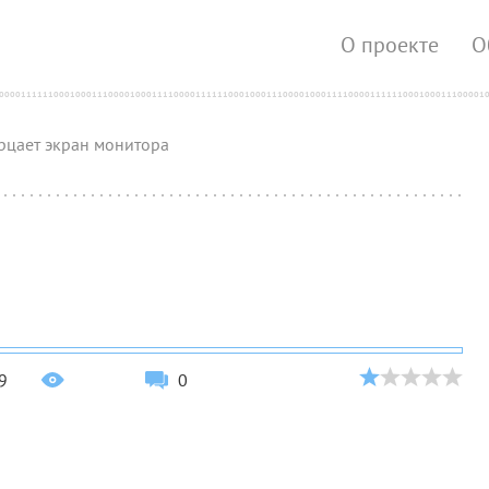
О проекте
О
рцает экран монитора
9
0