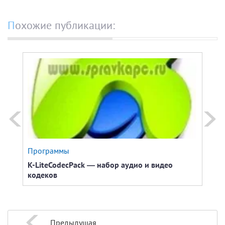
Похожие публикации:
Программы
Моби
K-LiteCodecPack — набор аудио и видео
Как 
кодеков
скор
Предыдущая