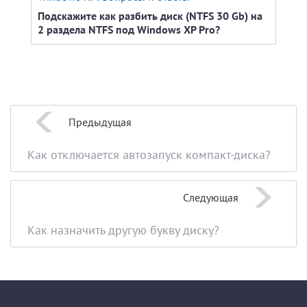
Подскажите как разбить диск (NTFS 30 Gb) на
В че
2 раздела NTFS под Windows XP Pro?
«Сов
Предыдущая
Как отключается автозапуск компакт-диска?
Следующая
Как назначить другую букву диску?