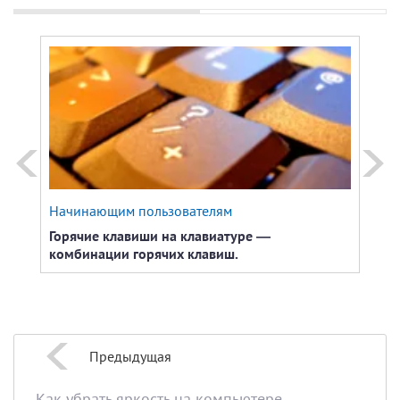
Начинающим пользователям
Наст
Горячие клавиши на клавиатуре —
Горя
комбинации горячих клавиш.
Menu
Предыдущая
Как убрать яркость на компьютере