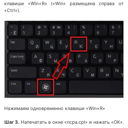
клавиши «Win+R» («Win» размещена справа от
«Ctrl»).
Нажимаем одновременно клавиши «Win+R»
Шаг 3.
Напечатать в окне «ncpa.cpl» и нажать «OK».