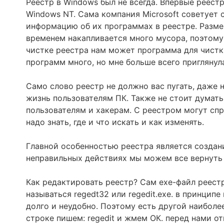
Реестр в Windows был не всегда. Впервые реест
Windows NT. Сама компания Microsoft советует
информацию об их программах в реестре. Размер
временем накапливается много мусора, поэтому
чистке реестра нам может программа для чистки 
программ много, но мне больше всего приглянул
Само слово реестр не должно вас пугать, даже 
жизнь пользователям ПК. Также не стоит думать
пользователям и хакерам. С реестром могут спр
надо знать, где и что искать и как изменять.
Главной особенностью реестра является создание
неправильных действиях мы можем все вернуть 
Как редактировать реестр? Сам exe-файл реестр
называться regedt32 или regedit.exe. в принципе
долго и неудобно. Поэтому есть другой наиболе
строке пишем: regedit и жмем ОК. перед нами о