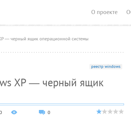
О проекте
О
XP — черный ящик операционной системы
реестр windows
0
0