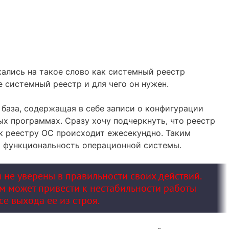
кались на такое слово как системный реестр
е системный реестр и для чего он нужен.
база, содержащая в себе записи о конфигурации
ых программах. Сразу хочу подчеркнуть, что реестр
к реестру ОС происходит ежесекундно. Таким
я функциональность операционной системы.
 не уверены в правильности своих действий.
м может привести к нестабильности работы
е выхода ее из строя.