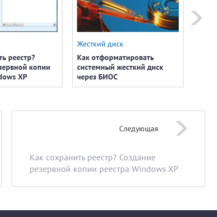
Жесткий диск
Наст
ть реестр?
Как отформатировать
Как п
зервной копии
системный жесткий диск
dows XP
через БИОС
Следующая
Как сохранить реестр? Создание
резервной копии реестра Windows XP