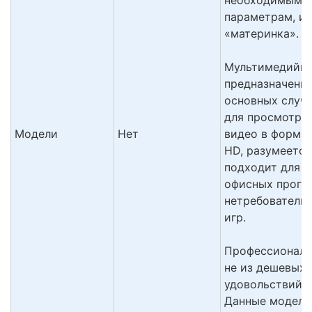
параметрам, и
«материнка».
Мультимедийны
предназначены,
основных случа
для просмотра
Модели
Нет
видео в формате
HD, разумеется
подходит для
офисных прогр
нетребователь
игр.
Профессиональ
не из дешевых
удовольствий.
Данные модели