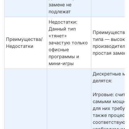
замене не
подлежат
Недостатки:
Данный тип
Преимущество 
«тянет»
Преимущества/
типа — высока
зачастую только
Недостатки
производительн
офисные
простая замена
программы и
мини-игры
Дискретные мо
делятся:
Игровые: счита
самыми мощны
для них требую
также процессо
соответствую
необходимым