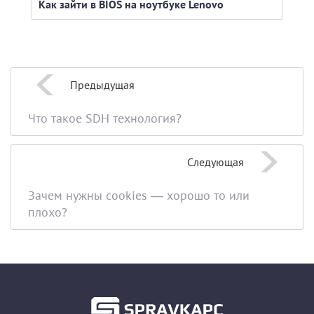
Как зайти в BIOS на ноутбуке Lenovo
Внеш
ноут
Предыдущая
Что такое SDH технология?
Следующая
Зачем нужны cookies — хорошо то или
плохо?